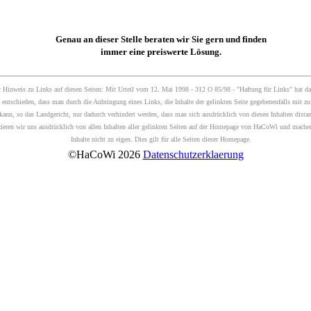
Genau an dieser Stelle beraten wir Sie gern und finden
immer eine preiswerte Lösung.
 Hinweis zu Links auf diesen Seiten: Mit Urteil vom 12. Mai 1998 - 312 O 85/98 - "Haftung für Links" hat da
ntschieden, dass man durch die Anbringung eines Links, die Inhalte der gelinkten Seite gegebenenfalls mit zu
 kann, so das Landgericht, nur dadurch verhindert werden, dass man sich ausdrücklich von diesen Inhalten distan
zieren wir uns ausdrücklich von allen Inhalten aller gelinkten Seiten auf der Homepage von HaCoWi und mache
Inhalte nicht zu eigen. Dies gilt für alle Seiten dieser Homepage.
©HaCoWi 2026
Datenschutzerklaerung