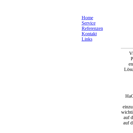
Home
Service
Referenzen
Kontakt
Links
Vi
P
en
Lösu
HaC
einzu
wicht
auf d
auf d