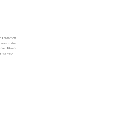
s Landgericht
 verantworten
ziert. Hiermit
n uns diese